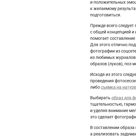
и положительных эмоц
к желаемому результат
подготовиться.
Прежде всего следует
с общей концепцией и 
помогает составление
Для этого отлично под
фотографии из соцсет
из любимых журналов
образов (луков), поз 
Исходя из этого следу
проведения фотосессии
либо
съемка на натуре
Выбирать
образ для ф
тщательностью, гармо
и уделяя внимание ме
это сделает фотогра
В составлении образа
а реализовать задум