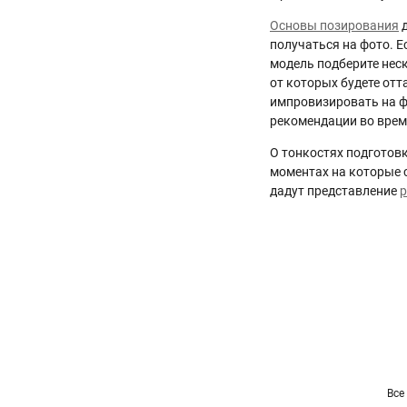
Основы позирования
д
получаться на фото. 
модель подберите нес
от которых будете от
импровизировать на ф
рекомендации во врем
О тонкостях подготов
моментах на которые 
дадут представление
р
Все