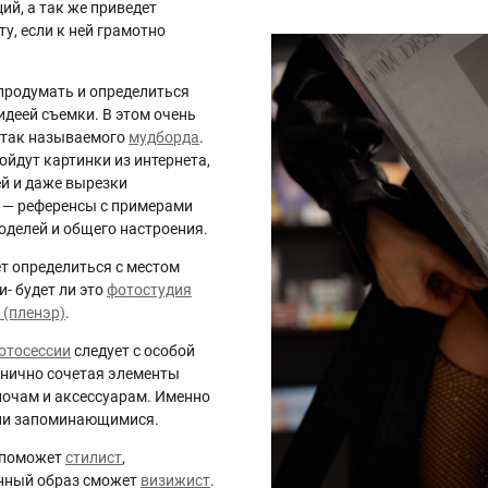
ий, а так же приведет
у, если к ней грамотно
 продумать и определиться
идеей съемки. В этом очень
 так называемого
мудборда
.
ойдут картинки из интернета,
ей и даже вырезки
 — референсы с примерами
моделей и общего настроения.
ет определиться с местом
- будет ли это
фотостудия
 (пленэр)
.
отосессии
следует с особой
нично сочетая элементы
лочам и аксессуарам. Именно
фии запоминающимися.
 поможет
стилист
,
анный образ сможет
визижист
.